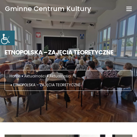
Gminne Centrum Kultury
Strona główna
Poznaj nas
ETNOPOLSKA – ZAJĘCIA TEORETYCZNE
Aktualności
Fotorelacje
Home
Aktualności
Aktualności
Kontakt
ETNOPOLSKA – ZAJĘCIA TEORETYCZNE
Biblioteka
BIP