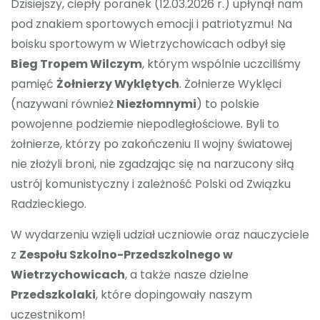
Dzisiejszy, ciepły poranek (12.03.2026 r.) upłynął nam
pod znakiem sportowych emocji i patriotyzmu! Na
boisku sportowym w Wietrzychowicach odbył się
Bieg Tropem Wilczym
, którym wspólnie uczciliśmy
pamięć
Żołnierzy Wyklętych
. Żołnierze Wyklęci
(nazywani również
Niezłomnymi
) to polskie
powojenne podziemie niepodległościowe. Byli to
żołnierze, którzy po zakończeniu II wojny światowej
nie złożyli broni, nie zgadzając się na narzucony siłą
ustrój komunistyczny i zależność Polski od Związku
Radzieckiego.
W wydarzeniu wzięli udział uczniowie oraz nauczyciele
z
Zespołu Szkolno-Przedszkolnego w
Wietrzychowicach
, a także nasze dzielne
Przedszkolaki
, które dopingowały naszym
uczestnikom!