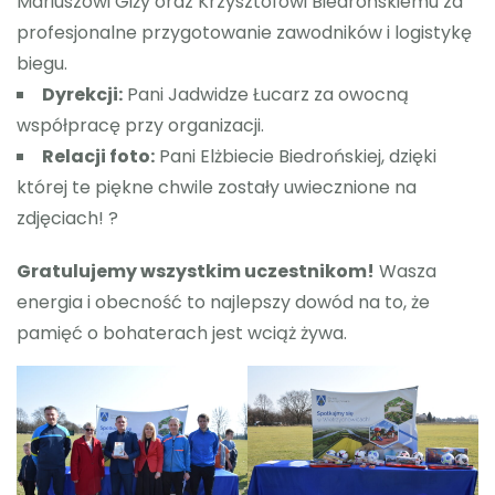
Mariuszowi Giży oraz Krzysztofowi Biedrońskiemu za
profesjonalne przygotowanie zawodników i logistykę
biegu.
Dyrekcji:
Pani Jadwidze Łucarz za owocną
współpracę przy organizacji.
Relacji foto:
Pani Elżbiecie Biedrońskiej, dzięki
której te piękne chwile zostały uwiecznione na
zdjęciach! ?
Gratulujemy wszystkim uczestnikom!
Wasza
energia i obecność to najlepszy dowód na to, że
pamięć o bohaterach jest wciąż żywa.