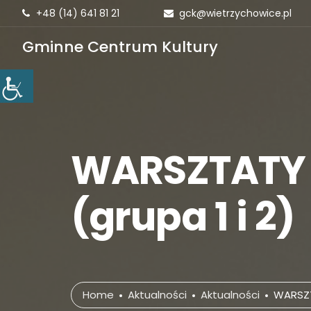
+48 (14) 641 81 21
gck@wietrzychowice.pl
Gminne Centrum Kultury
WARSZTATY P
(grupa 1 i 2)
Home
Aktualności
Aktualności
WARSZTA